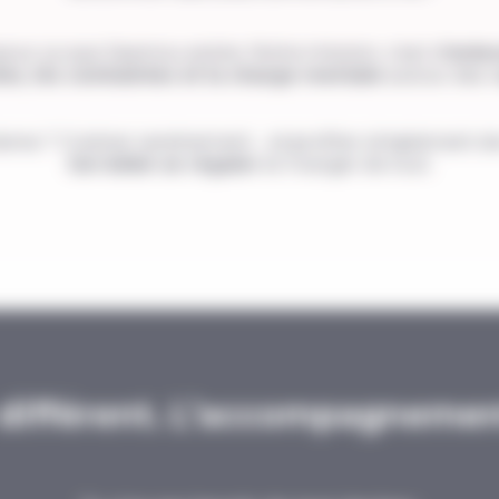
pour ça que Jeannou existe. Notre mission, c’est d
’enle
es, les contraintes et la charge mentale
autour des r
ienne ? Cuisiner sereinement… et profiter simplement d
ton bébé se régaler
et manger de tout.
ifférent. L’accompagnement 