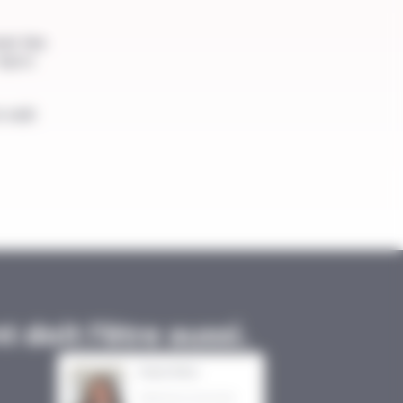
ver les
epas.
e
voir
doit l’être aussi.