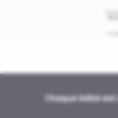
C’est 
dout
La t
Chaque bébé est d