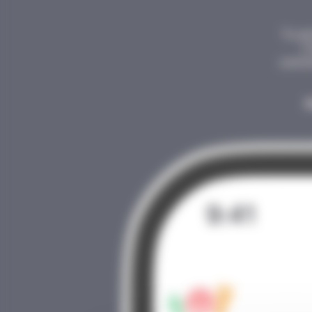
Tu as
C
comme
P