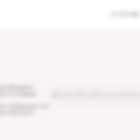
Le concept
ersification
ter à chaque
es validées par une
as à pas pour