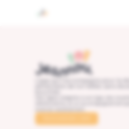
Panneau de gestion des cookies
L’app qui t’accompagne pour la div
alimentaire de ton bébé, sans dou
bouchée.
Des repas adaptés à son âge, des recett
diététicienne, et un accompagnement p
avancer sereinement.
TÉLÉCHARGER L'APP