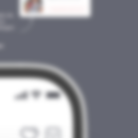
e vie.
ou
argot,
nt