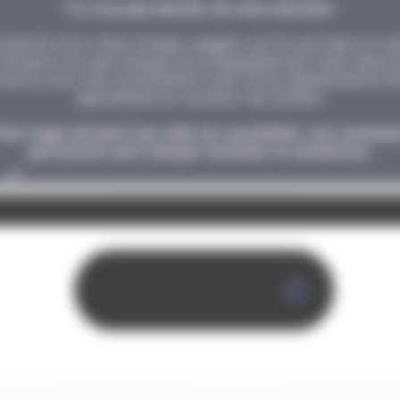
Tu n’as pas besoin de tout deviner.
 besoin d’un cadre simple, adapté, qui te suit dans la vrai
’est pour ça que chaque accompagnement chez Jeann
nce avec une consultation avec notre diététicienne M
spécialisée en nutrition de l’enfant.
uis l’app devient ton allié du quotidien, ton assista
personnel anti charge mentale et antistress.