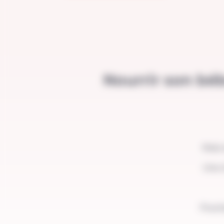
Nourrir son béb
Mais 
Une c
Pourt