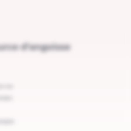
ource d’angoisse
de mal
tidien
adopte