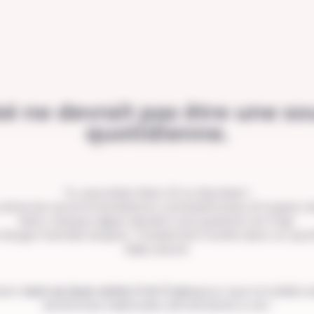
é ne devrait pas être une s
quotidienne.
Tu veux bien faire. Et tu fais bien !
entre les recommandations contradictoires et la peur 
faire, chaque repas devient une question en trop.
harge mentale de plus. Totalement inutile dans un quo
déjà saturé.
ant,
tout se joue entre 0 et 3 ans
pour que ton bébé 
de bonnes habitudes alimentaires à vie !